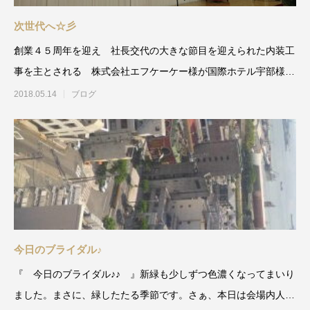
次世代へ☆彡
創業４５周年を迎え 社長交代の大きな節目を迎えられた内装工
事を主とされる 株式会社エフケーケー様が国際ホテル宇部様に
於いて 披露パーティ
2018.05.14
ブログ
今日のブライダル♪
『 今日のブライダル♪♪ 』新緑も少しずつ色濃くなってまいり
ました。まさに、緑したたる季節です。さぁ、本日は会場内人前