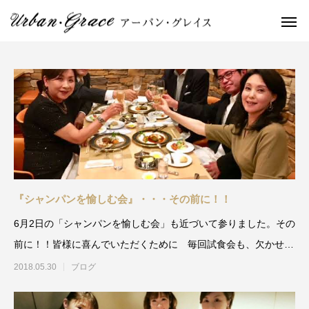
『シャンパンを愉しむ会』・・・その前に！！
6月2日の「シャンパンを愉しむ会」も近づいて参りました。その
前に！！皆様に喜んでいただくために 毎回試食会も、欠かせま
せん。
2018.05.30
ブログ