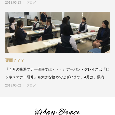
式とウェディングパー
2018.05.13
ブログ
覆面？？？
『４月の接遇マナー研修では・・・』アーバン・グレイスは「ビ
ジネスマナー研修」も大きな務めでございます。4月は、県内８
事業所の社員研修・接遇マ
2018.05.02
ブログ