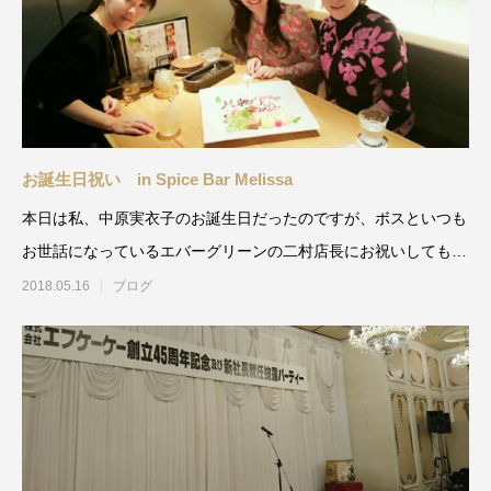
お誕生日祝い in Spice Bar Melissa
本日は私、中原実衣子のお誕生日だったのですが、ボスといつも
お世話になっているエバーグリーンの二村店長にお祝いしてもら
いました。サプライズ
2018.05.16
ブログ