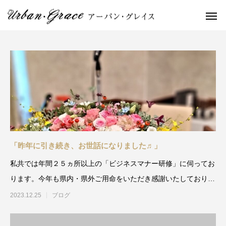
「昨年に引き続き、お世話になりました♬」
私共では年間２５ヵ所以上の「ビジネスマナー研修」に伺ってお
ります。今年も県内・県外ご用命をいただき感謝いたしておりま
す。 ２０２
2023.12.25
ブログ