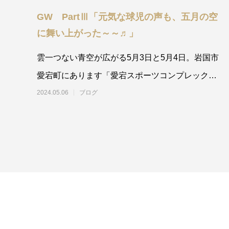
GW PartⅢ「元気な球児の声も、五月の空
に舞い上がった～～♬」
雲一つない青空が広がる5月3日と5月4日。岩国市
愛宕町にあります「愛宕スポーツコンプレックス
絆スタジアム」で開催されました「
2024.05.06
ブログ