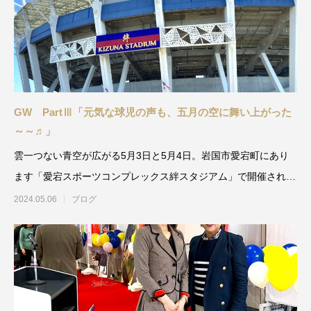
GW PartⅢ「元気な球児の声も、五月の空に舞い上がった
～～♬」
雲一つない青空が広がる5月3日と5月4日。岩国市愛宕町にあり
ます「愛宕スポーツコンプレックス絆スタジアム」で開催されま
した「
2024.05.06
ブログ