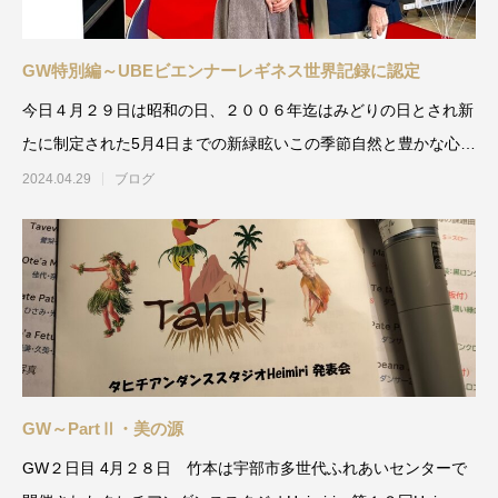
GW特別編～UBEビエンナーレギネス世界記録に認定
今日４月２９日は昭和の日、２００６年迄はみどりの日とされ新
たに制定された5月4日までの新緑眩いこの季節自然と豊かな心を
育む週間と
2024.04.29
ブログ
GW～PartⅡ・美の源
GW２日目 4月２８日 竹本は宇部市多世代ふれあいセンターで