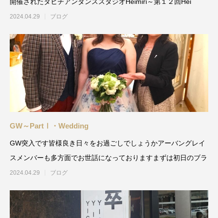
開催されたタヒチアンダンススタジオHeimiri～第１２回Hei
2024.04.29
ブログ
GW～PartⅠ・Wedding
GW突入です皆様良き日々をお過ごしでしょうかアーバングレイ
スメンバーも多方面でお世話になっておりますまずは初日のブラ
2024.04.29
ブログ