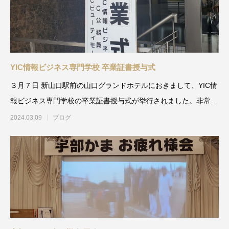
YIC情報ビジネス専門学校 卒業証書授与式
３月７日 新山口駅前の山口グランドホテルにおきまして、YIC情
報ビジネス専門学校の卒業証書授与式が挙行されました。非常勤
講師としてお
2024.03.09
ブログ