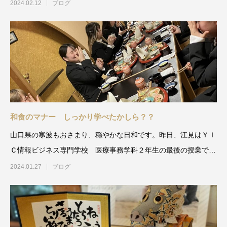
の司会
2024.02.12
ブログ
和食のマナー しっかり学べたかしら？？
山口県の寒波もおさまり、穏やかな日和です。昨日、江見はＹＩ
Ｃ情報ビジネス専門学校 医療事務学科２年生の最後の授業でし
た。
2024.01.27
ブログ