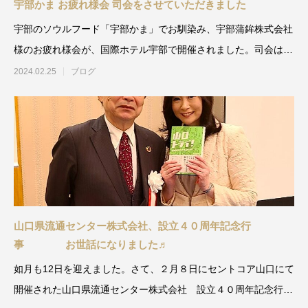
宇部かま お疲れ様会 司会をさせていただきました
宇部のソウルフード「宇部かま」でお馴染み、宇部蒲鉾株式会社
様のお疲れ様会が、国際ホテル宇部で開催されました。司会は私
池田美和子が担
2024.02.25
ブログ
山口県流通センター株式会社、設立４０周年記念行
事 お世話になりました♬
如月も12日を迎えました。さて、２月８日にセントコア山口にて
開催された山口県流通センター株式会社 設立４０周年記念行事