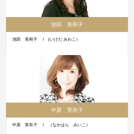
池田 美和子
池田 美和子 / (いけだ みわこ）
中原 実衣子
中原 実衣子 / （なかはら みいこ）