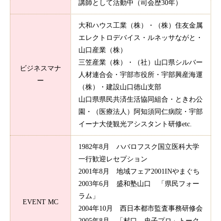
講師として活動中（司会歴30年）
大和ハウス工業（株）・（株）住友金属
エレクトロデバイス・ルネッサながと・
山口産業（株）
三笠産業（株）・（社）山口県シルバー
ビジネスマナ
人材連合会・宇部市役所・宇部興産海運
ー
（株）・建設山口徳山支部
山口県県民共済生活協同組合・ときわ公
園・（医療法人）阿知須同仁病院・宇部
イーナ大使観光アシスタント研修etc.
1982年8月 ハバロフスク国立医科大学
一行歓迎レセプション
2001年8月 地域フェア2001INやまぐち
2003年6月 盛和塾山口 「県民フォー
ラム」
EVENT MC
2004年10月 西日本都市監査事務研修会
2005年8月 「村口 史子プロ」トーク