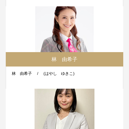
林 由希子
林 由希子 / (はやし ゆきこ)