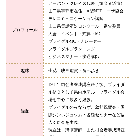
アーバン・グレイス代表（司会者派遣）
山口県宇部市在住 A型NTTユーザ協会
テレコミュニケーション講師
山口県電話応対コンクール 審査委員
プロフィール
大会・イベント・式典・MC
ブライダルMC・ナレーター
ブライダルプランニング
ビジネスマナー・接遇講師
趣味
生花・映画鑑賞・食べ歩き
1981年司会者養成講座終了後、ブライダ
ルＭＣとして県内ホテル・ブライダル会
場を中心に数多く経験。
ブライダルのみならず、叙勲祝賀会・国
経歴
際シンポジュウム・各種セミナーなど幅
広く司会を実践。
現在は、講演講師 また司会者養成講座