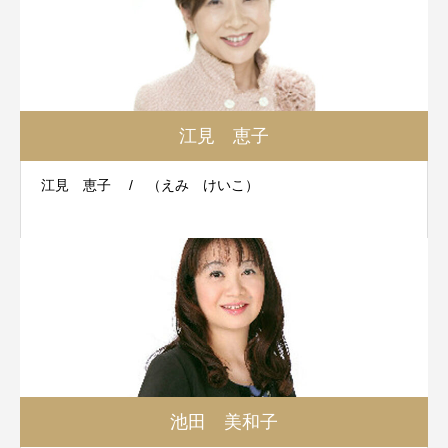
江見 恵子
江見 恵子 / （えみ けいこ）
池田 美和子