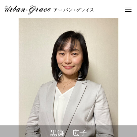
黒瀬 広子