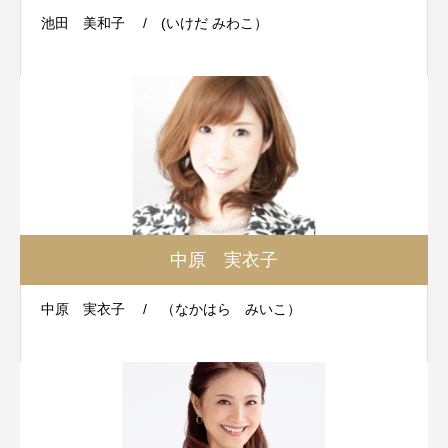
池田 美和子 / (いけだ みわこ）
中原 実衣子
中原 実衣子 / （なかはら みいこ）