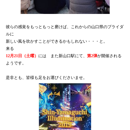
彼らの感覚をもっともっと磨けば、これからの山口県のブライダ
ルに
新しい風を吹かすことができるかもしれない・・・と。
来る
12
月
21
日（土曜）
には また新山口駅にて、
第
2
弾
が開催される
ようです。
是非とも、皆様も足をお運びくださいませ。