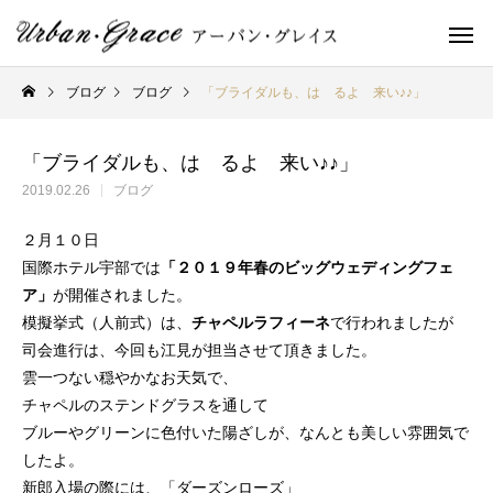
ブログ
ブログ
「ブライダルも、は るよ 来い♪♪」
「ブライダルも、は るよ 来い♪♪」
2019.02.26
ブログ
２月１０日
国際ホテル宇部では
「２０１９年春のビッグウェディングフェ
ア」
が開催されました。
模擬挙式（人前式）は、
チャペルラフィーネ
で行われましたが
司会進行は、今回も江見が担当させて頂きました。
雲一つない穏やかなお天気で、
チャペルのステンドグラスを通して
ブルーやグリーンに色付いた陽ざしが、なんとも美しい雰囲気で
したよ。
新郎入場の際には、「ダーズンローズ」