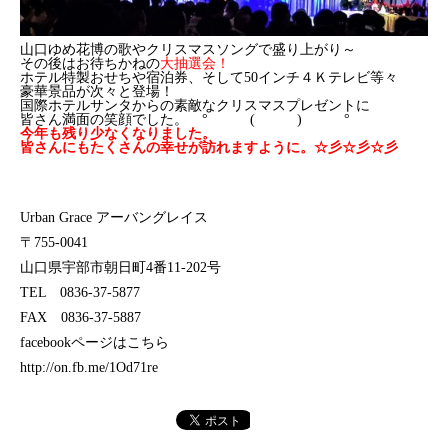
山口ゆめ花博の歌やクリスマスソングで盛り上がり～
その後はお待ちかねの
大抽選会！
ホテル特製おせちや宿泊券、そして50インチ４Ｋテレビ等々
豪華景品が次々と登場！
国際ホテルサンタからの素敵なクリスマスプレゼントに
皆さん満面の笑顔でした。 ° ( ) °
今年も残り少なくなりました。
皆さんにもたくさんの幸せが訪れますように。☆彡☆彡☆彡
Urban Grace アーバングレイス
〒755-0041
山口県宇部市朝日町4番11-202号
TEL 0836-37-5877
FAX 0836-37-5887
facebookページはこちら
http://on.fb.me/1Od71re