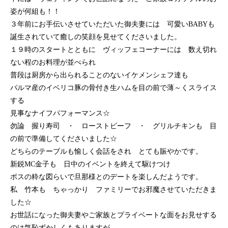
姿が何組も！！
３年前にお手伝いさせていただいた御夫妻には 可愛いBABYも
誕生されていて癒しの笑顔を見せてくださいました。
１９時のスタートとともに ヴィッフェコーナーには 数え切れ
ない程のお料理が並べられ
普段は厨房から出られることのないイケメンシェフ達も
パルマ産のイベリコ豚の骨付き生ハムを目の前で薄～くスライス
する
見事なナイフパフォーマンス☆
勿論 握り寿司 ・ ローストビーフ ・ グリルチキンも 目
の前で準備してくださいました☆
どちらのテーブルも愉しく会話をされ とても賑やかです。
新鋭MC金子も 日中のイベントを終えて駆けつけ
ボスの粋な図らいで旦那様とのデートを楽しんだようです。
私 竹本も ちゃっかり ファミリーでお邪魔させていただきま
した☆
お世話になった御夫妻やご家族とプライベートな面をお見せする
のは気恥ずかしくもありますが