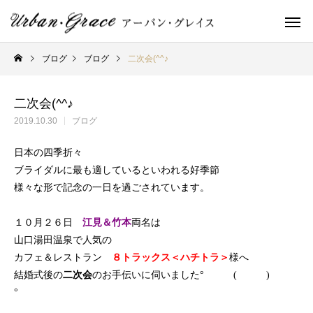
ブログ
ブログ
二次会(^^♪
二次会(^^♪
2019.10.30
ブログ
日本の四季折々
ブライダルに最も適しているといわれる好季節
様々な形で記念の一日を過ごされています。
１０月２６日
江見＆竹本
両名
は
山口湯田温泉で人気の
カフェ＆レストラン
８トラックス＜ハチトラ＞
様へ
結婚式後の
二次会
のお手伝いに伺いました° ( )
°