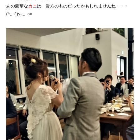
あの豪華な
カニ
は 貴方のものだったかもしれませんね・・・
(^。^)y-.。o○