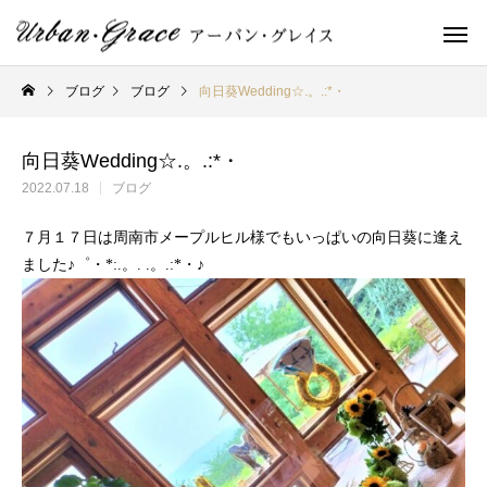
ブログ
ブログ
向日葵Wedding☆.。.:*・
向日葵Wedding☆.。.:*・
2022.07.18
ブログ
７月１７日は周南市メープルヒル様でもいっぱいの向日葵に逢え
ました♪゜・*:.。. .。.:*・♪