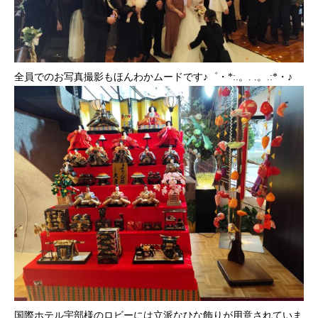
全員でのお写真撮影もほんわかムードです♪゜・*:.。. .。.:*・♪
国際ホテル宇部様のロビーには立派なひな飾りが用意されていま