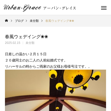
ブログ
未分類
春風ウェデイング❀❀
春風ウェデイング❀❀
2025.02.15
未分類
日差しの温かい２月１５日
２０歳同士のお二人の人前結婚式です。
リハーサルの時からご両家のお父様お母様号泣です。。