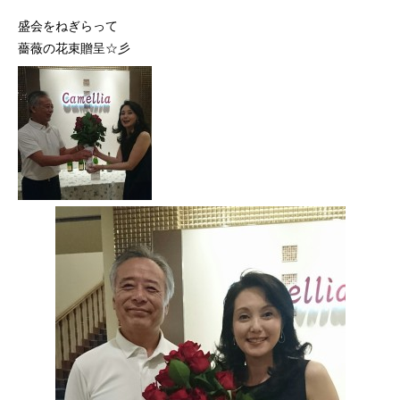
盛会をねぎらって
薔薇の花束贈呈☆彡