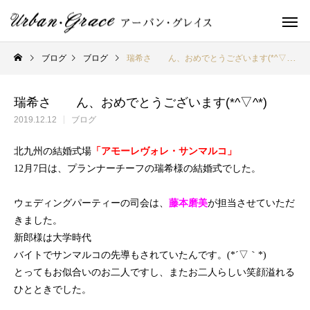
ブログ
ブログ
瑞希さ ん、おめでとうございます(*^▽^*)
瑞希さ ん、おめでとうございます(*^▽^*)
2019.12.12
ブログ
北九州の結婚式場
「アモーレヴォレ・サンマルコ」
12
月
7
日は、プランナーチーフの瑞希様の結婚式でした。
ウェディングパーティーの司会は、
藤本磨美
が担当させていただ
きました。
新郎様は大学時代
バイトでサンマルコの先導もされていたんです。(*´▽｀*)
とってもお似合いのお二人ですし、またお二人らしい笑顔溢れる
ひとときでした。