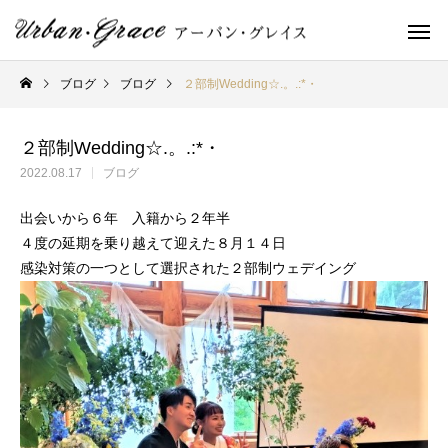
ブログ
ブログ
２部制Wedding☆.。.:*・
２部制Wedding☆.。.:*・
2022.08.17
ブログ
出会いから６年 入籍から２年半
４度の延期を乗り越えて迎えた８月１４日
感染対策の一つとして選択された２部制ウェデイング