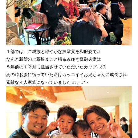
１部では ご親族と穏やかな披露宴を和服姿で♫
なんと新郎のご親族まこと様＆みゆき様御夫妻は
５年前の１２月に担当させていただいたカップル♡
あの時お腹に宿っていた命はカッコイイお兄ちゃんに成長され
素敵な４人家族になっていました☆.。.:*・