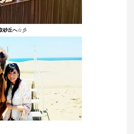
取砂丘へ
☆彡