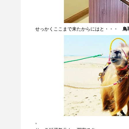
せっかくここまで来たからにはと・・・
鳥
。