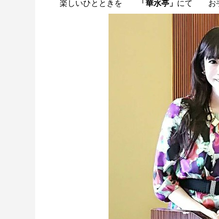
楽しいひとときを
「華水亭」
にて お手